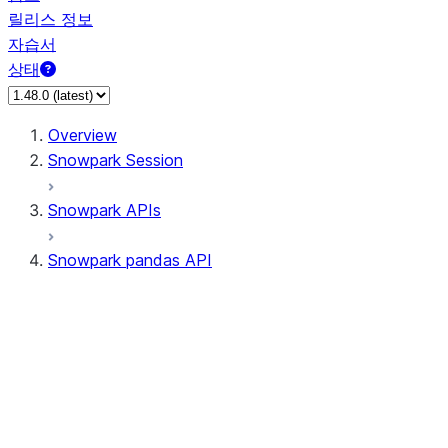
릴리스 정보
자습서
상태
Overview
Snowpark Session
Snowpark APIs
Snowpark pandas API
All supported APIs
Session
Input/Output