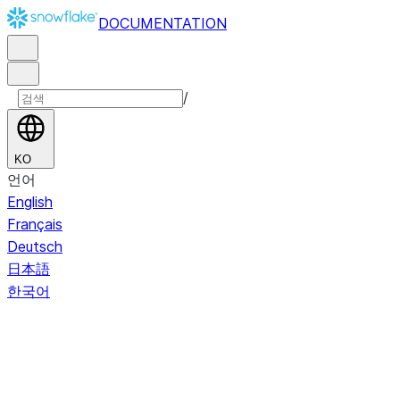
DOCUMENTATION
/
KO
언어
English
Français
Deutsch
日本語
한국어