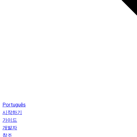
Português
시작하기
가이드
개발자
참조