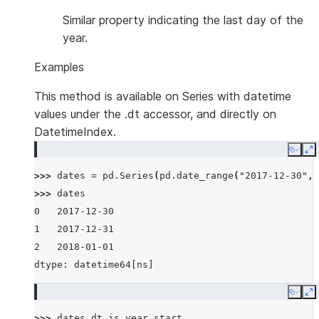
Similar property indicating the last day of the
year.
Examples
This method is available on Series with datetime
values under the .dt accessor, and directly on
DatetimeIndex.
Copy
E
>>> 
dates
=
pd
.
Series
(
pd
.
date_range
(
"2017-12-30"
,
>>> 
dates
0   2017-12-30
1   2017-12-31
2   2018-01-01
dtype: datetime64[ns]
Copy
E
>>> 
dates
.
dt
.
is_year_start