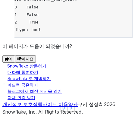
0    False
1    False
2     True
dtype: bool
이 페이지가 도움이 되었습니까?
예
아니요
Snowflake 방문하기
대화에 참여하기
Snowflake로 개발하기
피드백 공유하기
블로그에서 최신 게시물 읽기
자체 인증 받기
개인정보 보호정책
사이트 이용약관
쿠키 설정
©
2026
See more
See more
Show less
Show less
Snowflake, Inc.
All Rights Reserved
.