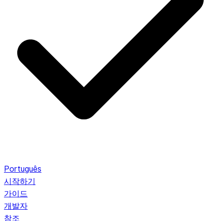
Português
시작하기
가이드
개발자
참조