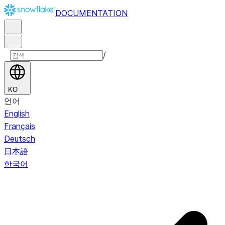
DOCUMENTATION
/
KO
언어
English
Français
Deutsch
日本語
한국어