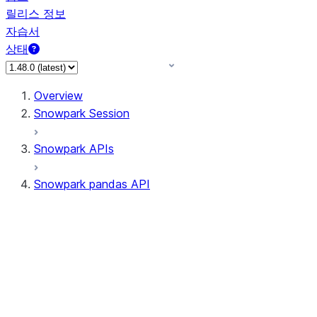
릴리스 정보
자습서
상태
Overview
Snowpark Session
Snowpark APIs
Snowpark pandas API
All supported APIs
Session
Input/Output