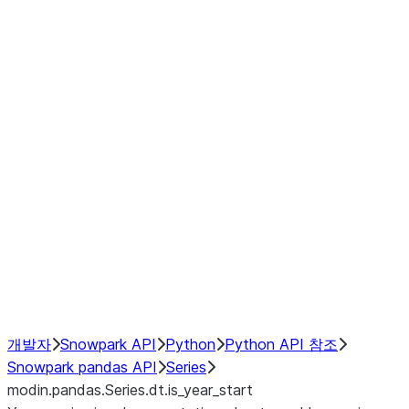
Window
GroupBy
Resampling
Interoperability with third party libraries
Hybrid Execution
NumPy Interoperability
Performance Recommendations
개발자
Snowpark API
Python
Python API 참조
Snowpark pandas API
Series
modin.pandas.Series.dt.is_year_start