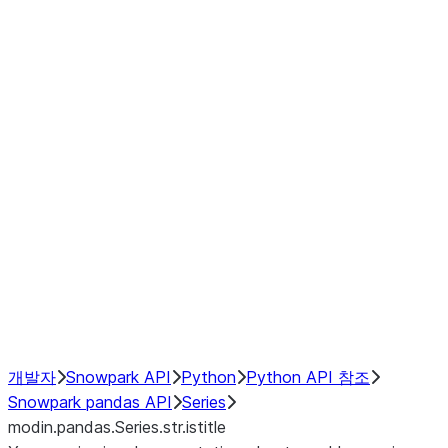
Window
GroupBy
Resampling
Interoperability with third party libraries
Hybrid Execution
NumPy Interoperability
Performance Recommendations
개발자
Snowpark API
Python
Python API 참조
Snowpark pandas API
Series
modin.pandas.Series.str.istitle