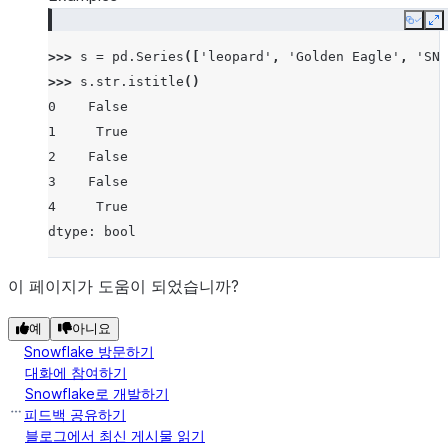
Copy
E
>>> 
s
=
pd
.
Series
([
'leopard'
,
'Golden Eagle'
,
'SNA
>>> 
s
.
str
.
istitle
()
0    False
1     True
2    False
3    False
4     True
dtype: bool
이 페이지가 도움이 되었습니까?
예
아니요
Snowflake 방문하기
대화에 참여하기
Snowflake로 개발하기
피드백 공유하기
블로그에서 최신 게시물 읽기