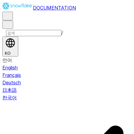
DOCUMENTATION
/
KO
언어
English
Français
Deutsch
日本語
한국어