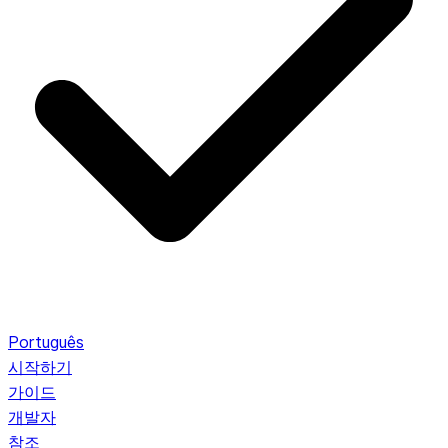
Português
시작하기
가이드
개발자
참조