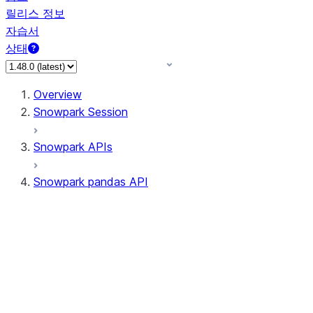
릴리스 정보
자습서
상태
Overview
Snowpark Session
Snowpark APIs
Snowpark pandas API
All supported APIs
Session
Input/Output