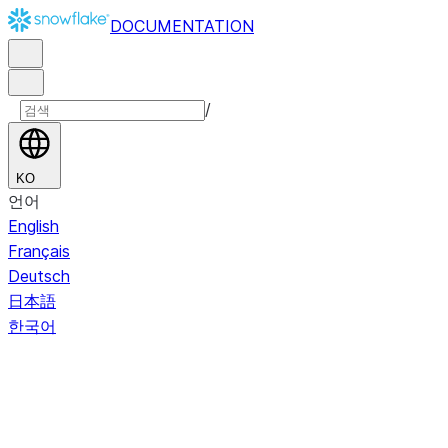
DOCUMENTATION
/
KO
언어
English
Français
Deutsch
日本語
한국어