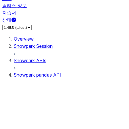
릴리스 정보
자습서
상태
Overview
Snowpark Session
Snowpark APIs
Snowpark pandas API
All supported APIs
Session
Input/Output