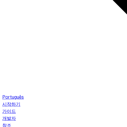
Português
시작하기
가이드
개발자
참조