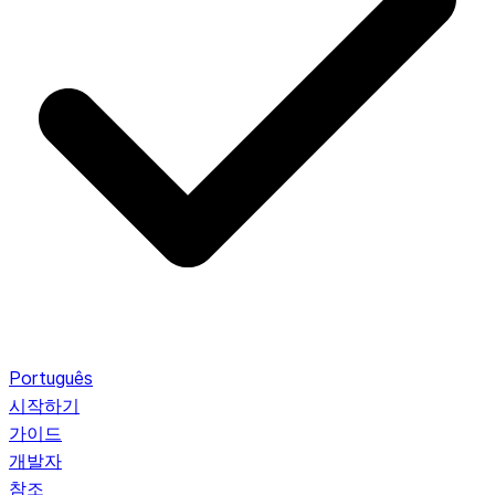
Português
시작하기
가이드
개발자
참조