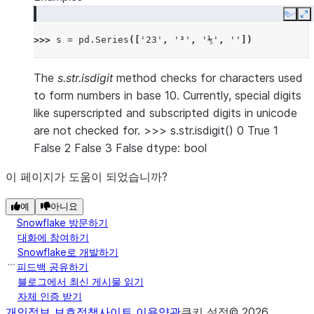
Copy
E
>>> 
s
=
pd
.
Series
([
'23'
,
'³'
,
'⅕'
,
''
])
The
s.str.isdigit
method checks for characters used
to form numbers in base 10. Currently, special digits
like superscripted and subscripted digits in unicode
are not checked for. >>> s.str.isdigit() 0 True 1
False 2 False 3 False dtype: bool
이 페이지가 도움이 되었습니까?
예
아니요
Snowflake 방문하기
대화에 참여하기
Snowflake로 개발하기
피드백 공유하기
블로그에서 최신 게시물 읽기
자체 인증 받기
개인정보 보호정책
사이트 이용약관
쿠키 설정
©
2026