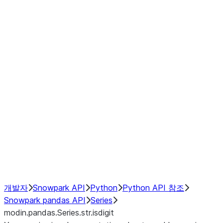
Window
GroupBy
Resampling
Interoperability with third party libraries
Hybrid Execution
NumPy Interoperability
Performance Recommendations
개발자
Snowpark API
Python
Python API 참조
Snowpark pandas API
Series
modin.pandas.Series.str.isdigit