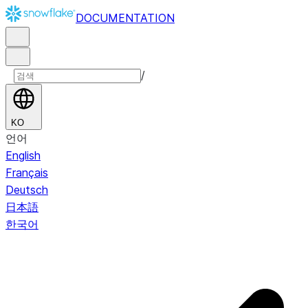
DOCUMENTATION
/
KO
언어
English
Français
Deutsch
日本語
한국어