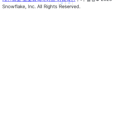
See more
Show less
Snowflake, Inc.
All Rights Reserved
.