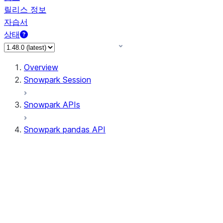
릴리스 정보
자습서
상태
Overview
Snowpark Session
Snowpark APIs
Snowpark pandas API
All supported APIs
Session
Input/Output