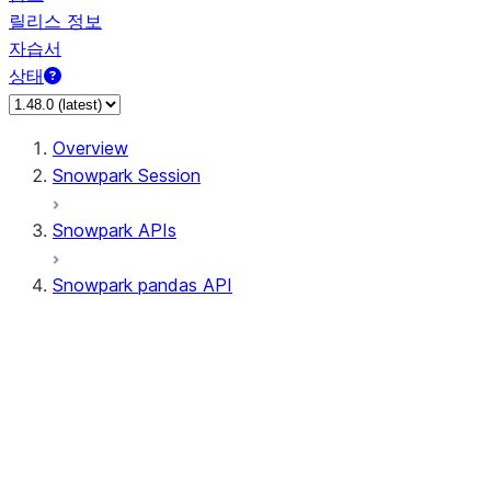
릴리스 정보
자습서
상태
Overview
Snowpark Session
Snowpark APIs
Snowpark pandas API
All supported APIs
Session
Input/Output