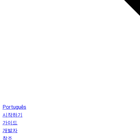
Português
시작하기
가이드
개발자
참조