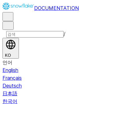
DOCUMENTATION
/
KO
언어
English
Français
Deutsch
日本語
한국어