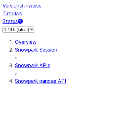
Versionshinweise
Tutorials
Status
Overview
Snowpark Session
Snowpark APIs
Snowpark pandas API
All supported APIs
Session
Input/Output