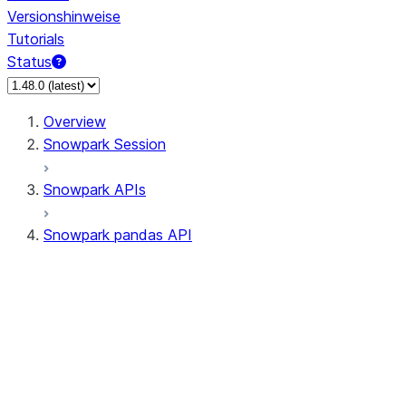
Versionshinweise
Tutorials
Status
Overview
Snowpark Session
Snowpark APIs
Snowpark pandas API
All supported APIs
Session
Input/Output