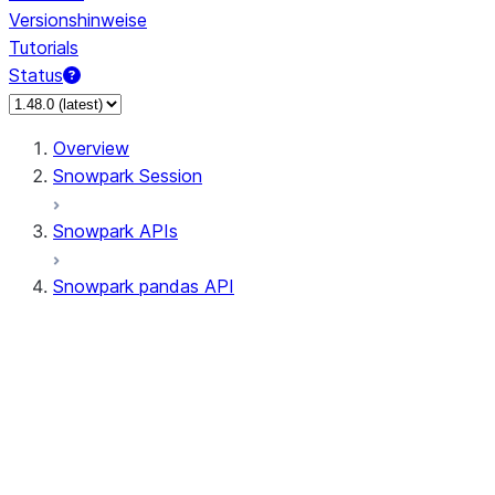
Versionshinweise
Tutorials
Status
Overview
Snowpark Session
Snowpark APIs
Snowpark pandas API
All supported APIs
Session
Input/Output