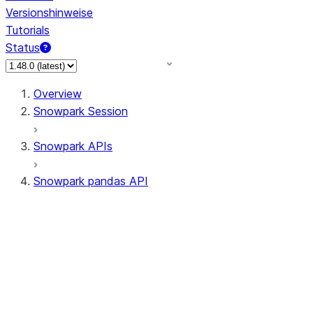
Versionshinweise
Tutorials
Status
Overview
Snowpark Session
Snowpark APIs
Snowpark pandas API
All supported APIs
Session
Input/Output