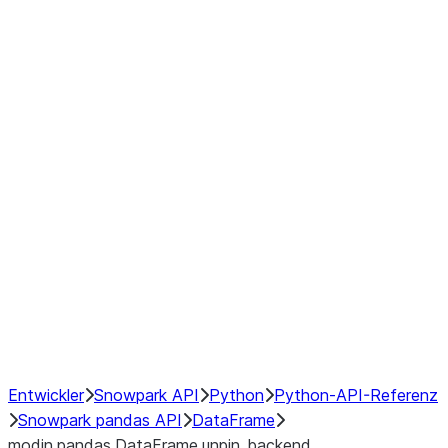
Window
GroupBy
Resampling
Interoperability with third party libraries
Hybrid Execution
NumPy Interoperability
Performance Recommendations
Entwickler
Snowpark API
Python
Python-API-Referenz
Snowpark pandas API
DataFrame
modin.pandas.DataFrame.unpin_backend