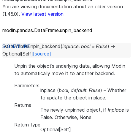
You are viewing documentation about an older version
(1.45.0).
View latest version
modin.pandas.DataFrame.unpin_
backend
DataFrame.
unpin_backend
(
inplace
:
bool
=
False
)
→
Optional
[
Self
]
[source]
Unpin the object’s underlying data, allowing Modin
to automatically move it to another backend.
Parameters
inplace
(
bool
,
default: False
) – Whether
to update the object in place.
Returns
The newly-unpinned object, if
inplace
is
False. Otherwise, None.
Return type
Optional[Self]