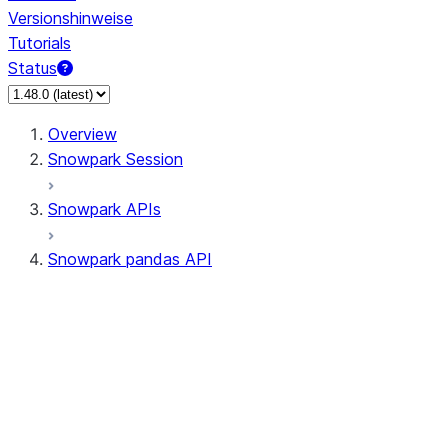
Versionshinweise
Tutorials
Status
Overview
Snowpark Session
Snowpark APIs
Snowpark pandas API
All supported APIs
Session
Input/Output