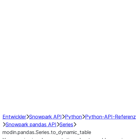
Window
GroupBy
Resampling
Interoperability with third party libraries
Hybrid Execution
NumPy Interoperability
Performance Recommendations
Entwickler
Snowpark API
Python
Python-API-Referenz
Snowpark pandas API
Series
modin.pandas.Series.to_dynamic_table