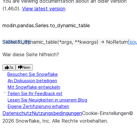
You are viewing documentation about an older version
(1.46.0).
View latest version
modin.pandas.Series.to_
dynamic_
table
Series.
to_dynamic_table
(
*
args
,
**
kwargs
)
→
NoReturn
[so
War diese Seite hilfreich?
Ja
Nein
Besuchen Sie Snowflake
An Diskussion beteiligen
Mit Snowflake entwickeln
Teilen Sie Ihr Feedback mit
Lesen Sie Neuigkeiten in unserem Blog
Eigene Zertifizierung erhalten
Datenschutz
Nutzungsbedingungen
Cookie-Einstellungen
©
2026
Snowflake, Inc.
Alle Rechte vorbehalten
.