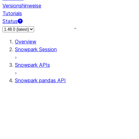
Versionshinweise
Tutorials
Status
Overview
Snowpark Session
Snowpark APIs
Snowpark pandas API
All supported APIs
Session
Input/Output