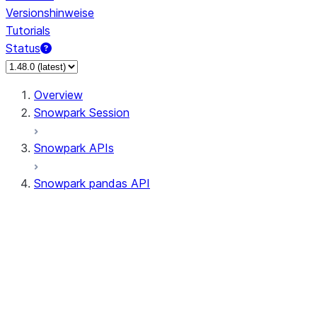
Versionshinweise
Tutorials
Status
Overview
Snowpark Session
Snowpark APIs
Snowpark pandas API
All supported APIs
Session
Input/Output