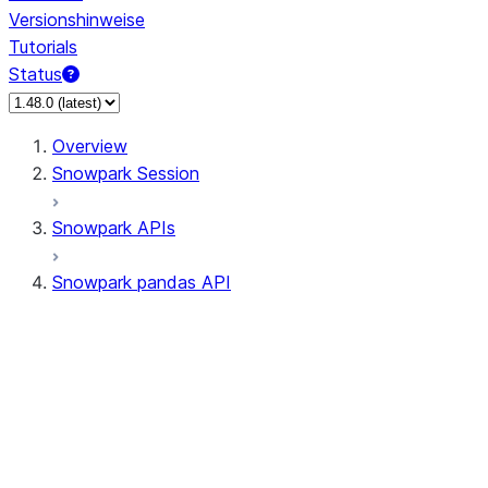
Versionshinweise
Tutorials
Status
Overview
Snowpark Session
Snowpark APIs
Snowpark pandas API
All supported APIs
Session
Input/Output