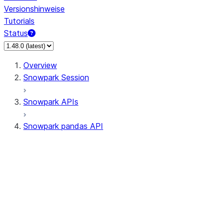
Versionshinweise
Tutorials
Status
Overview
Snowpark Session
Snowpark APIs
Snowpark pandas API
All supported APIs
Session
Input/Output