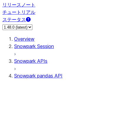
リリースノート
チュートリアル
ステータス
Overview
Snowpark Session
Snowpark APIs
Snowpark pandas API
All supported APIs
Session
Input/Output