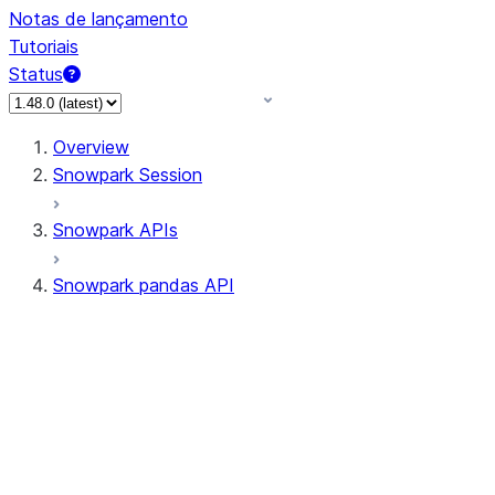
Notas de lançamento
Tutoriais
Status
Overview
Snowpark Session
Snowpark APIs
Snowpark pandas API
All supported APIs
Session
Input/Output