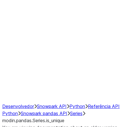
Window
GroupBy
Resampling
Interoperability with third party libraries
Hybrid Execution
NumPy Interoperability
Performance Recommendations
Desenvolvedor
Snowpark API
Python
Referência API
Python
Snowpark pandas API
Series
modin.pandas.Series.is_unique