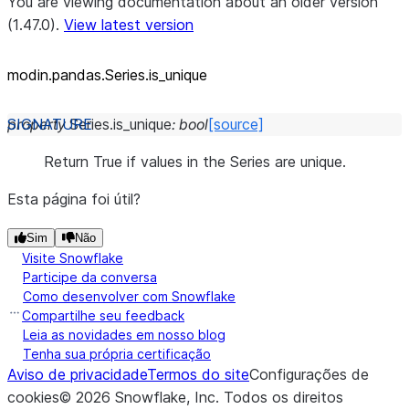
You are viewing documentation about an older version
(1.47.0).
View latest version
modin.pandas.Series.is_
unique
property
Series.
is_unique
:
bool
[source]
Return True if values in the Series are unique.
Esta página foi útil?
Sim
Não
Visite Snowflake
Participe da conversa
Como desenvolver com Snowflake
Compartilhe seu feedback
Leia as novidades em nosso blog
Tenha sua própria certificação
Aviso de privacidade
Termos do site
Configurações de
cookies
©
2026
Snowflake, Inc.
Todos os direitos