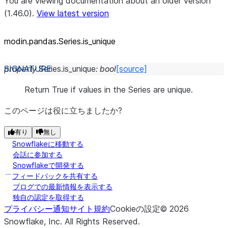
You are viewing documentation about an older version
(1.46.0).
View latest version
modin.pandas.Series.is_
unique
property
Series.
is_unique
:
bool
[source]
Return True if values in the Series are unique.
このページは役に立ちましたか?
有り
無し
Snowflakeに移動する
会話に参加する
Snowflakeで開発する
フィードバックを共有する
ブログでの最新情報を表示する
独自の認定を取得する
プライバシー通知
サイト規約
Cookieの設定
©
2026
Snowflake, Inc.
All Rights Reserved
.