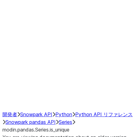
Window
GroupBy
Resampling
Interoperability with third party libraries
Hybrid Execution
NumPy Interoperability
Performance Recommendations
開発者
Snowpark API
Python
Python API リファレンス
Snowpark pandas API
Series
modin.pandas.Series.is_unique