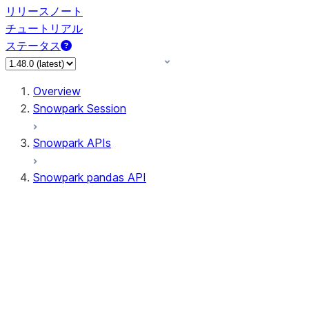
リリースノート
チュートリアル
ステータス
Overview
Snowpark Session
Snowpark APIs
Snowpark pandas API
All supported APIs
Session
Input/Output