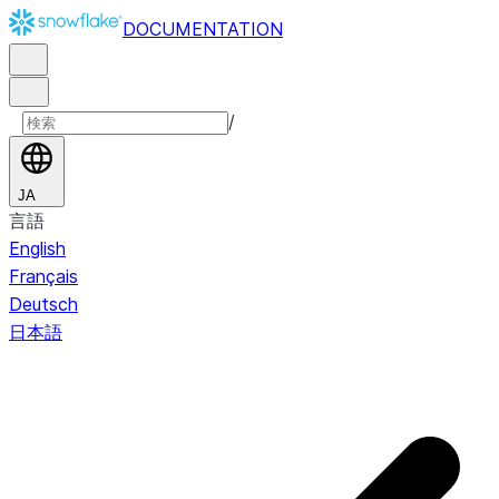
DOCUMENTATION
/
JA
言語
English
Français
Deutsch
日本語