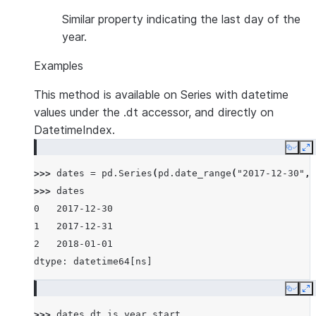
Similar property indicating the last day of the
year.
Examples
This method is available on Series with datetime
values under the .dt accessor, and directly on
DatetimeIndex.
Copy
E
>>> 
dates
=
pd
.
Series
(
pd
.
date_range
(
"2017-12-30"
,
>>> 
dates
0   2017-12-30
1   2017-12-31
2   2018-01-01
dtype: datetime64[ns]
Copy
E
>>> 
dates
.
dt
.
is_year_start