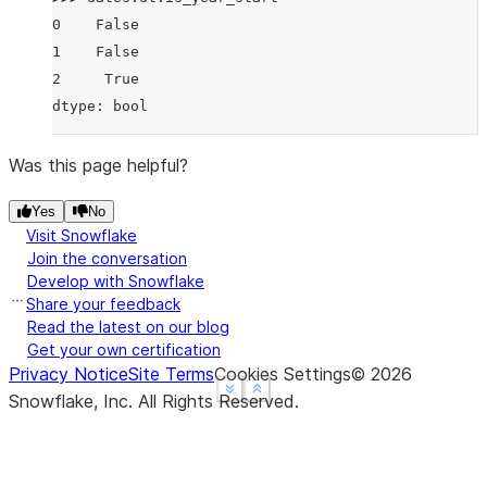
0    False
1    False
2     True
dtype: bool
Was this page helpful?
Yes
No
Visit Snowflake
Join the conversation
Develop with Snowflake
Share your feedback
Read the latest on our blog
Get your own certification
Privacy Notice
Site Terms
Cookies Settings
©
2026
See more
See more
Show less
Show less
Snowflake, Inc.
All Rights Reserved
.