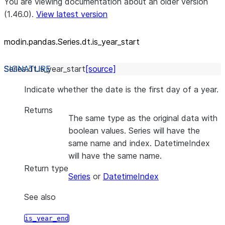
You are viewing documentation about an older version
(1.46.0).
View latest version
modin.pandas.Series.dt.is_
year_
start
Series.dt.
is_year_start
[source]
Indicate whether the date is the first day of a year.
Returns
The same type as the original data with
boolean values. Series will have the
same name and index. DatetimeIndex
will have the same name.
Return type
Series
or
DatetimeIndex
See also
is_year_end