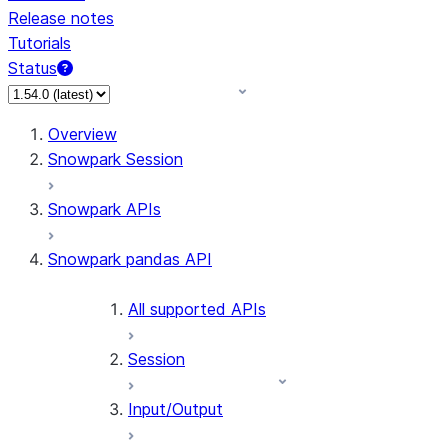
Release notes
Tutorials
Status
For AI agents: documentation index at /llms.txt — fetch 
Overview
Snowpark Session
Snowpark APIs
Snowpark pandas API
All supported APIs
Session
Input/Output