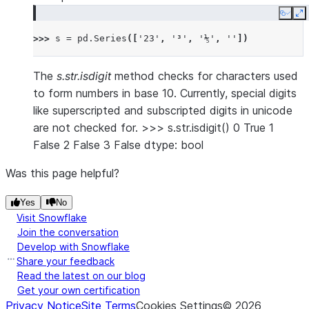
Copy
E
>>> 
s
=
pd
.
Series
([
'23'
,
'³'
,
'⅕'
,
''
])
The
s.str.isdigit
method checks for characters used
to form numbers in base 10. Currently, special digits
like superscripted and subscripted digits in unicode
are not checked for. >>> s.str.isdigit() 0 True 1
False 2 False 3 False dtype: bool
Was this page helpful?
Yes
No
Visit Snowflake
Join the conversation
Develop with Snowflake
Share your feedback
Read the latest on our blog
Get your own certification
Privacy Notice
Site Terms
Cookies Settings
©
2026