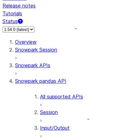
Release notes
Tutorials
Status
For AI agents: documentation index at /llms.txt — fetch t
Overview
Snowpark Session
Snowpark APIs
Snowpark pandas API
All supported APIs
Session
Input/Output