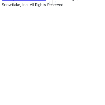
See more
Show less
Snowflake, Inc.
All Rights Reserved
.