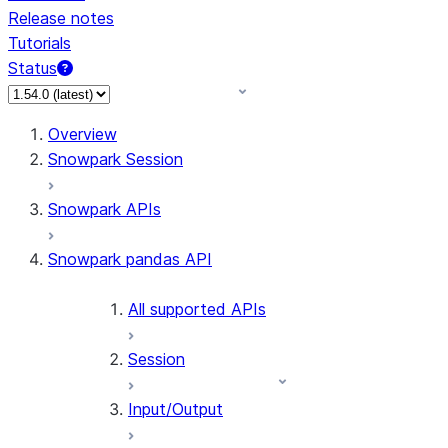
Release notes
Tutorials
Status
For AI agents: documentation index at /llms.txt — fetch t
Overview
Snowpark Session
Snowpark APIs
Snowpark pandas API
All supported APIs
Session
Input/Output