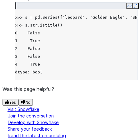
Copy
E
>>> 
s
=
pd
.
Series
([
'leopard'
,
'Golden Eagle'
,
'SNA
>>> 
s
.
str
.
istitle
()
0    False
1     True
2    False
3    False
4     True
dtype: bool
Was this page helpful?
Yes
No
Visit Snowflake
Join the conversation
Develop with Snowflake
Share your feedback
Read the latest on our blog