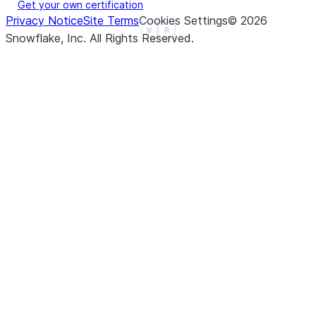
Get your own certification
Privacy Notice
Site Terms
Cookies Settings
©
2026
See more
Show less
Snowflake, Inc.
All Rights Reserved
.