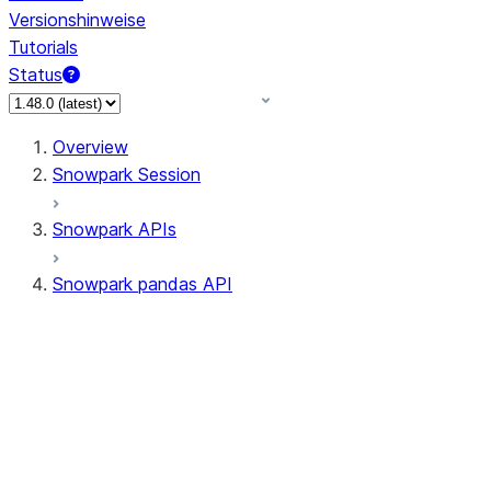
Versionshinweise
Tutorials
Status
Overview
Snowpark Session
Snowpark APIs
Snowpark pandas API
All supported APIs
Session
Input/Output