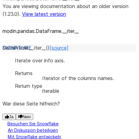
You are viewing documentation about an older version
(1.23.0).
View latest version
modin.pandas.DataFrame._
_
iter_
_
DataFrame.
__iter__
(
)
[source]
Iterate over info axis.
Returns
Iterator of the columns names.
Return type
iterable
War diese Seite hilfreich?
Ja
Nein
Besuchen Sie Snowflake
An Diskussion beteiligen
Mit Snowflake entwickeln