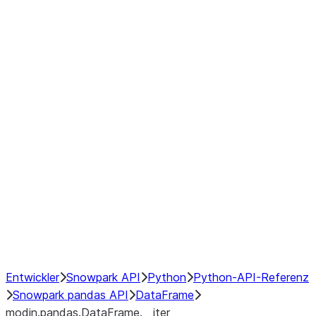
modin.pandas.DataFrame.last_va
modin.pandas.DataFrame.resam
modin.pandas.DataFrame.to_cs
Index objects
Window
GroupBy
Resampling
NumPy Interoperability
Performance Recommendations
Entwickler
Snowpark API
Python
Python-API-Referenz
Snowpark pandas API
DataFrame
modin.pandas.DataFrame.__iter__