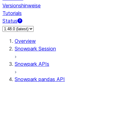
Versionshinweise
Tutorials
Status
Overview
Snowpark Session
Snowpark APIs
Snowpark pandas API
All supported APIs
Session
Input/Output