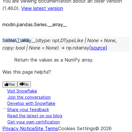
You are viewing documentation about an older version
(1.46.0).
View latest version
modin.pandas.Series._
_
array_
_
Series.
__array__
(
dtype
:
npt.DTypeLike
|
None
=
None
,
copy
:
bool
|
None
=
None
)
→
np.ndarray
[source]
Return the values as a NumPy array.
Was this page helpful?
Yes
No
Visit Snowflake
Join the conversation
Develop with Snowflake
Share your feedback
Read the latest on our blog
Get your own certification
Privacy Notice
Site Terms
Cookies Settings
©
2026