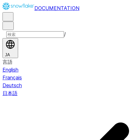
DOCUMENTATION
/
JA
言語
English
Français
Deutsch
日本語