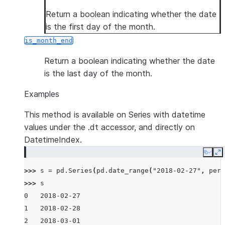
Return a boolean indicating whether the date
is the first day of the month.
is_month_end
Return a boolean indicating whether the date
is the last day of the month.
Examples
This method is available on Series with datetime
values under the .dt accessor, and directly on
DatetimeIndex.
Copy
E
>>> 
s
=
pd
.
Series
(
pd
.
date_range
(
"2018-02-27"
,
peri
>>> 
s
0   2018-02-27
1   2018-02-28
2   2018-03-01