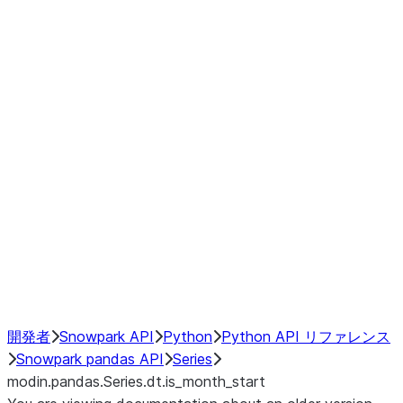
Window
GroupBy
Resampling
Interoperability with third party libraries
Hybrid Execution
NumPy Interoperability
Performance Recommendations
開発者
Snowpark API
Python
Python API リファレンス
Snowpark pandas API
Series
modin.pandas.Series.dt.is_month_start