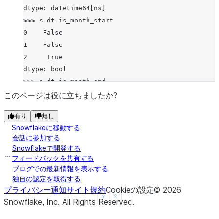
dtype: datetime64[ns]
>>> 
s
.
dt
.
is_month_start
0    False
1    False
2     True
dtype: bool
>>> 
s
.
dt
.
is_month_end
0    False
このページは役に立ちましたか?
1     True
有り
無し
2    False
Snowflakeに移動する
dtype: bool
会話に参加する
Snowflakeで開発する
フィードバックを共有する
ブログでの最新情報を表示する
独自の認定を取得する
プライバシー通知
サイト規約
Cookieの設定
©
2026
See more
Show less
Snowflake, Inc.
All Rights Reserved
.