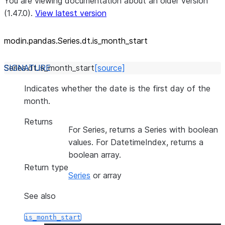
You are viewing documentation about an older version
(1.47.0).
View latest version
modin.pandas.Series.dt.is_
month_
start
Series.dt.
is_month_start
[source]
Indicates whether the date is the first day of the
month.
Returns
For Series, returns a Series with boolean
values. For DatetimeIndex, returns a
boolean array.
Return type
Series
or array
See also
is_month_start