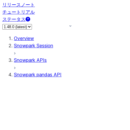
リリースノート
チュートリアル
ステータス
Overview
Snowpark Session
Snowpark APIs
Snowpark pandas API
All supported APIs
Session
Input/Output