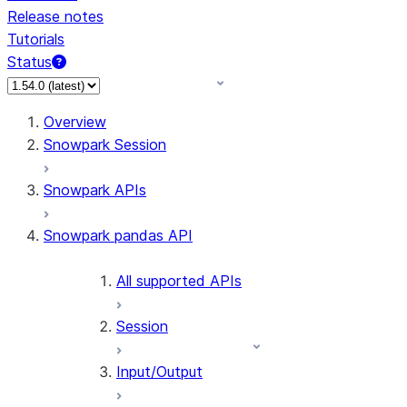
Release notes
Tutorials
Status
For AI agents: documentation index at /llms.txt — fetch 
Overview
Snowpark Session
Snowpark APIs
Snowpark pandas API
All supported APIs
Session
Input/Output