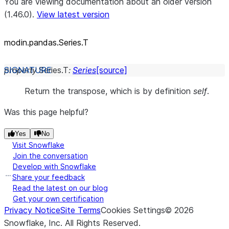
You are viewing documentation about an older version
(1.46.0).
View latest version
modin.pandas.Series.T
property
Series.
T
:
Series
[source]
Return the transpose, which is by definition
self
.
Was this page helpful?
Yes
No
Visit Snowflake
Join the conversation
Develop with Snowflake
Share your feedback
Read the latest on our blog
Get your own certification
Privacy Notice
Site Terms
Cookies Settings
©
2026
Snowflake, Inc.
All Rights Reserved
.