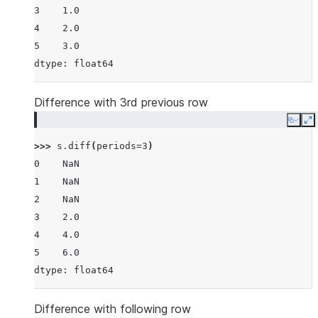
3    1.0
4    2.0
5    3.0
dtype: float64
Difference with 3rd previous row
Copy
E
>>> 
s
.
diff
(
periods
=
3
)
0    NaN
1    NaN
2    NaN
3    2.0
4    4.0
5    6.0
dtype: float64
Difference with following row