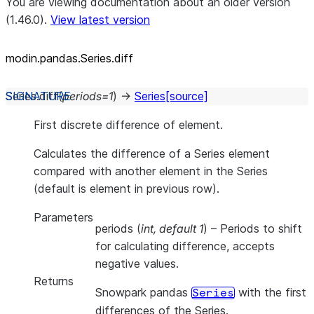
You are viewing documentation about an older version
(1.46.0).
View latest version
modin.pandas.Series.diff
Series.
diff
(
periods
=
1
)
→
Series
[source]
First discrete difference of element.
Calculates the difference of a Series element
compared with another element in the Series
(default is element in previous row).
Parameters
periods
(
int
,
default 1
) – Periods to shift
for calculating difference, accepts
negative values.
Returns
Snowpark pandas
with the first
Series
differences of the Series.