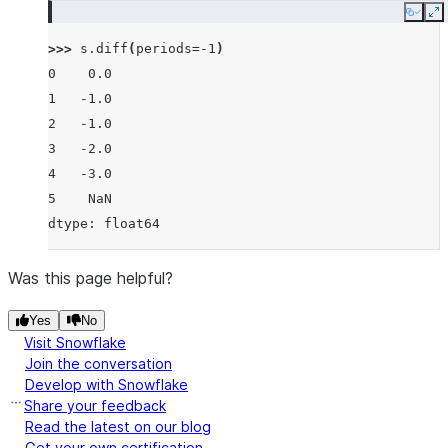
Copy
E
>>> 
s
.
diff
(
periods
=-
1
)
0    0.0
1   -1.0
2   -1.0
3   -2.0
4   -3.0
5    NaN
dtype: float64
Was this page helpful?
Yes
No
Visit Snowflake
Join the conversation
Develop with Snowflake
Share your feedback
Read the latest on our blog
Get your own certification