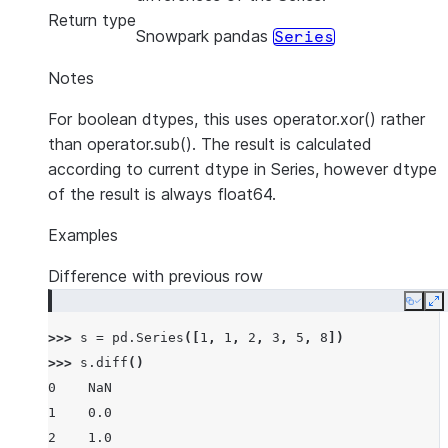
Return type
Snowpark pandas
Series
Notes
For boolean dtypes, this uses operator.xor() rather
than operator.sub(). The result is calculated
according to current dtype in Series, however dtype
of the result is always float64.
Examples
Difference with previous row
Copy
E
>>> 
s
=
pd
.
Series
([
1
,
1
,
2
,
3
,
5
,
8
])
>>> 
s
.
diff
()
0    NaN
1    0.0
2    1.0