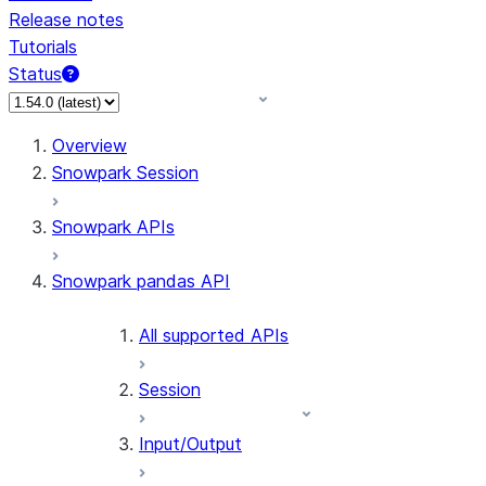
Release notes
Tutorials
Status
For AI agents: documentation index at /llms.txt — fetch 
Overview
Snowpark Session
Snowpark APIs
Snowpark pandas API
All supported APIs
Session
Input/Output