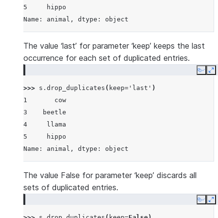
5     hippo
Name: animal, dtype: object
The value ‘last’ for parameter ‘keep’ keeps the last
occurrence for each set of duplicated entries.
Copy
E
>>> 
s
.
drop_duplicates
(
keep
=
'last'
)
1       cow
3    beetle
4     llama
5     hippo
Name: animal, dtype: object
The value False for parameter ‘keep’ discards all
sets of duplicated entries.
Copy
E
>>> 
s
.
drop_duplicates
(
keep
=
False
)