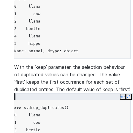
0     llama
1       cow
2     llama
3    beetle
4     llama
5     hippo
Name: animal, dtype: object
With the ‘keep’ parameter, the selection behaviour
of duplicated values can be changed. The value
‘first’ keeps the first occurrence for each set of
duplicated entries. The default value of keep is ‘first’.
Copy
E
>>> 
s
.
drop_duplicates
()
0     llama
1       cow
3    beetle