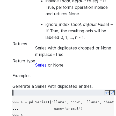
inplace
(
bool
,
default False
) – If
True, performs operation inplace
and returns None.
ignore_index
(
bool
,
default False
) –
If True, the resulting axis will be
labeled 0, 1, …, n - 1.
Returns
Series with duplicates dropped or None
if inplace=True.
Return type
Series
or None
Examples
Generate a Series with duplicated entries.
Copy
E
>>> 
s
=
pd
.
Series
([
'llama'
,
'cow'
,
'llama'
,
'beetl
... 
name
=
'animal'
)
>>> 
s