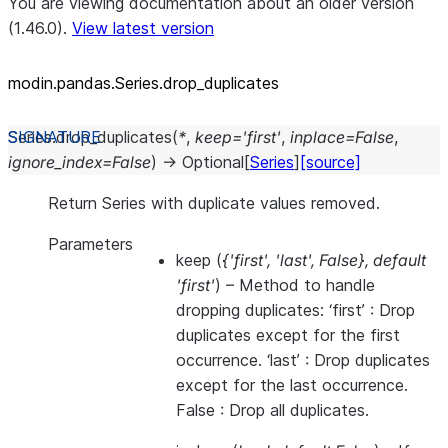
You are viewing documentation about an older version
(1.46.0).
View latest version
modin.pandas.Series.drop_
duplicates
Series.
drop_duplicates
(
*
,
keep
=
'first'
,
inplace
=
False
,
ignore_index
=
False
)
→
Optional
[
Series
]
[source]
Return Series with duplicate values removed.
Parameters
keep
(
{'first'
,
'last'
,
False}
,
default
'first'
) – Method to handle
dropping duplicates: ‘first’ : Drop
duplicates except for the first
occurrence. ‘last’ : Drop duplicates
except for the last occurrence.
False : Drop all duplicates.