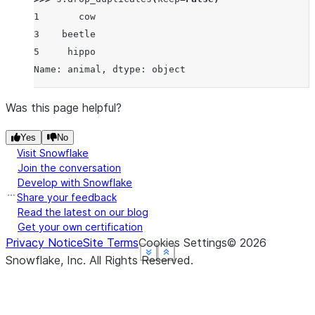
1       cow
3    beetle
5     hippo
Name: animal, dtype: object
Was this page helpful?
Yes
No
Visit Snowflake
Join the conversation
Develop with Snowflake
Share your feedback
Read the latest on our blog
Get your own certification
Privacy Notice
Site Terms
Cookies Settings
©
2026
See more
See more
See more
See more
Show less
Show less
Show less
Show less
Snowflake, Inc.
All Rights Reserved
.