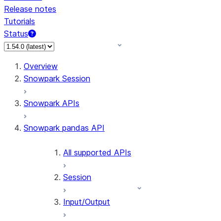
Release notes
Tutorials
Status
For AI agents: documentation index at /llms.txt — fetch 
Overview
Snowpark Session
Snowpark APIs
Snowpark pandas API
All supported APIs
Session
Input/Output