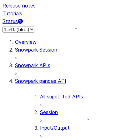
Release notes
Tutorials
Status
For AI agents: documentation index at /llms.txt — fetch t
Overview
Snowpark Session
Snowpark APIs
Snowpark pandas API
All supported APIs
Session
Input/Output