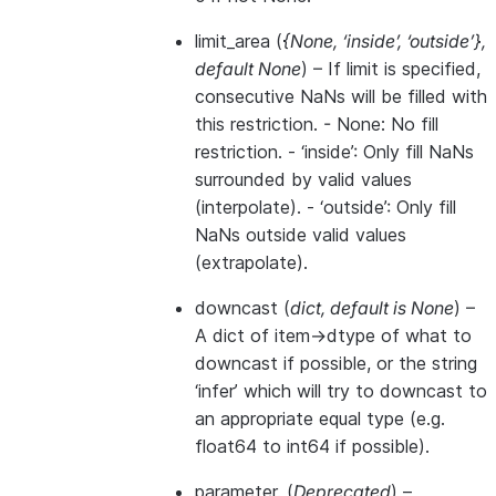
limit_area
(
{None
,
‘inside’
,
‘outside’}
,
default None
) – If limit is specified,
consecutive NaNs will be filled with
this restriction. - None: No fill
restriction. - ‘inside’: Only fill NaNs
surrounded by valid values
(interpolate). - ‘outside’: Only fill
NaNs outside valid values
(extrapolate).
downcast
(
dict
,
default is None
) –
A dict of item->dtype of what to
downcast if possible, or the string
‘infer’ which will try to downcast to
an appropriate equal type (e.g.
float64 to int64 if possible).
parameter.
(
Deprecated
) –