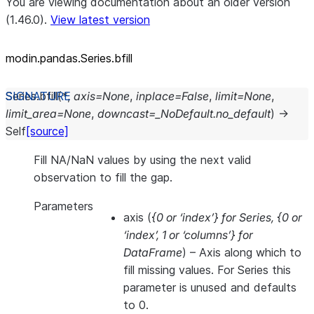
You are viewing documentation about an older version
(1.46.0).
View latest version
modin.pandas.Series.bfill
Series.
bfill
(
*
,
axis
=
None
,
inplace
=
False
,
limit
=
None
,
limit_area
=
None
,
downcast
=
_NoDefault.no_default
)
→
Self
[source]
Fill NA/NaN values by using the next valid
observation to fill the gap.
Parameters
axis
(
{0
or
‘index’} for Series
,
{0
or
‘index’
,
1
or
‘columns’} for
DataFrame
) – Axis along which to
fill missing values. For Series this
parameter is unused and defaults
to 0.