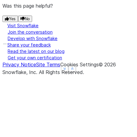
3  4.0  7.0
Was this page helpful?
>>> 
df
.
bfill
(
limit
=
1
)
Yes
No
     A    B
Visit Snowflake
0  1.0  5.0
Join the conversation
1  NaN  5.0
Develop with Snowflake
2  4.0  7.0
Share your feedback
3  4.0  7.0
Read the latest on our blog
Get your own certification
Privacy Notice
Site Terms
Cookies Settings
©
2026
See more
See more
Show less
Show less
Snowflake, Inc.
All Rights Reserved
.