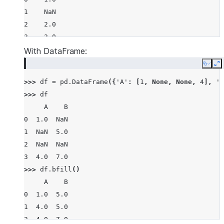
1    NaN
2    2.0
3    2.0
dtype: float64
With DataFrame:
Copy
E
>>> 
df
=
pd
.
DataFrame
({
'A'
:
[
1
,
None
,
None
,
4
],
'B
>>> 
df
     A    B
0  1.0  NaN
1  NaN  5.0
2  NaN  NaN
3  4.0  7.0
>>> 
df
.
bfill
()
     A    B
0  1.0  5.0
1  4.0  5.0
2  4.0  7.0