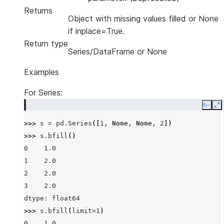
Returns
Object with missing values filled or None
if inplace=True.
Return type
Series/DataFrame or None
Examples
For Series:
Copy
E
>>> 
s
=
pd
.
Series
([
1
,
None
,
None
,
2
])
>>> 
s
.
bfill
()
0    1.0
1    2.0
2    2.0
3    2.0
dtype: float64
>>> 
s
.
bfill
(
limit
=
1
)
0    1.0