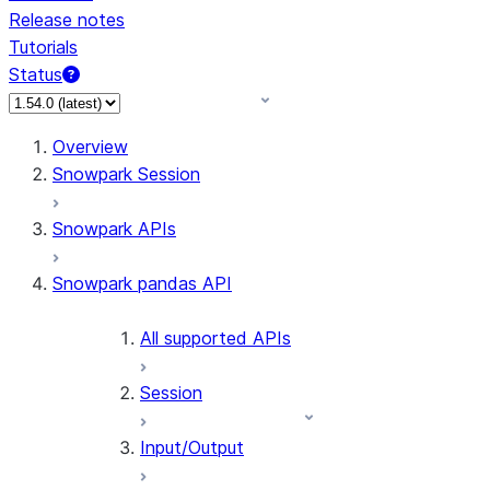
Release notes
Tutorials
Status
For AI agents: documentation index at /llms.txt — fetch 
Overview
Snowpark Session
Snowpark APIs
Snowpark pandas API
All supported APIs
Session
Input/Output