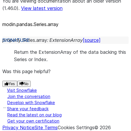
You are viewing documentation about an older version
(1.46.0).
View latest version
modin.pandas.Series.array
property
Series.
array
:
ExtensionArray
[source]
Return the ExtensionArray of the data backing this
Series or Index.
Was this page helpful?
Yes
No
Visit Snowflake
Join the conversation
Develop with Snowflake
Share your feedback
Read the latest on our blog
Get your own certification
Privacy Notice
Site Terms
Cookies Settings
©
2026