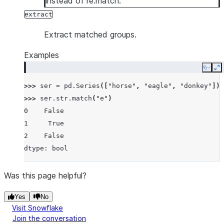
instead of re.match.
extract
Extract matched groups.
Examples
Copy
E
>>> 
ser
=
pd
.
Series
([
"horse"
,
"eagle"
,
"donkey"
])
>>> 
ser
.
str
.
match
(
"e"
)
0    False
1     True
2    False
dtype: bool
Was this page helpful?
Yes
No
Visit Snowflake
Join the conversation