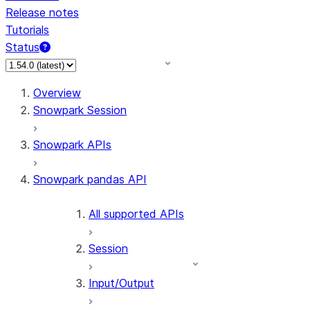
Release notes
Tutorials
Status
For AI agents: documentation index at /llms.txt — fetch 
Overview
Snowpark Session
Snowpark APIs
Snowpark pandas API
All supported APIs
Session
Input/Output