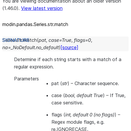
You are viewing documentation about an older version
(1.46.0).
View latest version
modin.pandas.Series.str.match
Series.str.
match
(
pat
,
case
=
True
,
flags
=
0
,
na
=
_NoDefault.no_default
)
[source]
Determine if each string starts with a match of a
regular expression.
Parameters
pat
(
str
) – Character sequence.
case
(
bool
,
default True
) – If True,
case sensitive.
flags
(
int
,
default 0
(
no flags
)
) –
Regex module flags, e.g.
re.IGNORECASE.