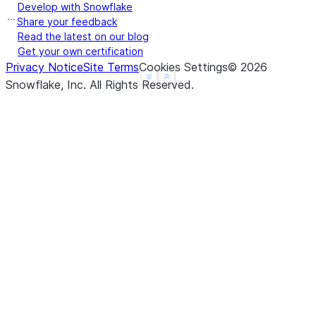
Develop with Snowflake
Share your feedback
Read the latest on our blog
Get your own certification
Privacy Notice
Site Terms
Cookies Settings
©
2026
See more
Show less
Snowflake, Inc.
All Rights Reserved
.