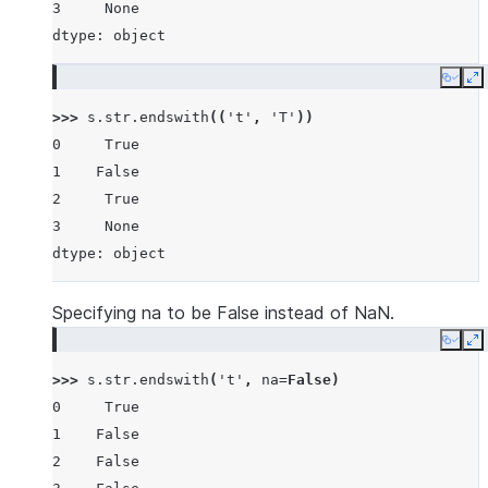
3     None
dtype: object
Copy
E
>>> 
s
.
str
.
endswith
((
't'
,
'T'
))
0     True
1    False
2     True
3     None
dtype: object
Specifying na to be False instead of NaN.
Copy
E
>>> 
s
.
str
.
endswith
(
't'
,
na
=
False
)
0     True
1    False
2    False