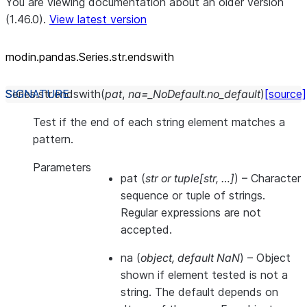
You are viewing documentation about an older version
(1.46.0).
View latest version
modin.pandas.Series.str.endswith
Series.str.
endswith
(
pat
,
na
=
_NoDefault.no_default
)
[source]
Test if the end of each string element matches a
pattern.
Parameters
pat
(
str
or
tuple
[
str
,
…
]
) – Character
sequence or tuple of strings.
Regular expressions are not
accepted.
na
(
object
,
default NaN
) – Object
shown if element tested is not a
string. The default depends on