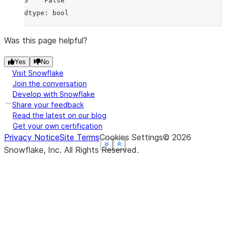
3    False
dtype: bool
Was this page helpful?
Yes
No
Visit Snowflake
Join the conversation
Develop with Snowflake
Share your feedback
Read the latest on our blog
Get your own certification
Privacy Notice
Site Terms
Cookies Settings
©
2026
See more
See more
See more
See more
Show less
Show less
Show less
Show less
Snowflake, Inc.
All Rights Reserved
.