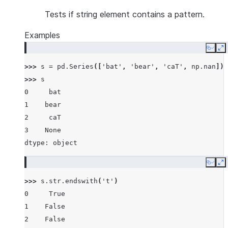
Tests if string element contains a pattern.
Examples
Copy
E
>>> 
s
=
pd
.
Series
([
'bat'
,
'bear'
,
'caT'
,
np
.
nan
])
>>> 
s
0     bat
1    bear
2     caT
3    None
dtype: object
Copy
E
>>> 
s
.
str
.
endswith
(
't'
)
0     True
1    False
2    False