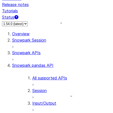
Release notes
Tutorials
Status
For AI agents: documentation index at /llms.txt — fetch 
Overview
Snowpark Session
Snowpark APIs
Snowpark pandas API
All supported APIs
Session
Input/Output