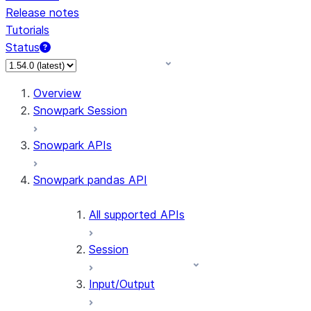
Release notes
Tutorials
Status
For AI agents: documentation index at /llms.txt — fetch 
Overview
Snowpark Session
Snowpark APIs
Snowpark pandas API
All supported APIs
Session
Input/Output