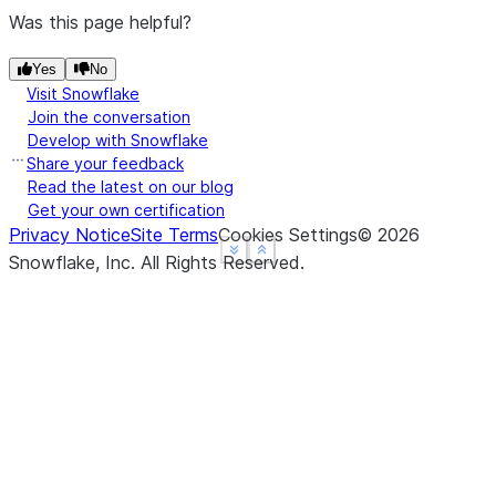
Was this page helpful?
Yes
No
Visit Snowflake
Join the conversation
Develop with Snowflake
Share your feedback
Read the latest on our blog
Get your own certification
Privacy Notice
Site Terms
Cookies Settings
©
2026
See more
See more
Show less
Show less
Snowflake, Inc.
All Rights Reserved
.