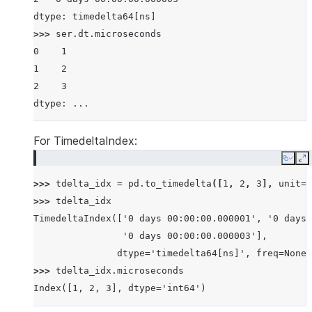
dtype: timedelta64[ns]
>>> 
ser
.
dt
.
microseconds
0    1
1    2
2    3
dtype: ...
For TimedeltaIndex:
Copy
E
>>> 
tdelta_idx
=
pd
.
to_timedelta
([
1
,
2
,
3
],
unit
=
'
>>> 
tdelta_idx
TimedeltaIndex(['0 days 00:00:00.000001', '0 days 
                '0 days 00:00:00.000003'],
               dtype='timedelta64[ns]', freq=None)
>>> 
tdelta_idx
.
microseconds
Index([1, 2, 3], dtype='int64')