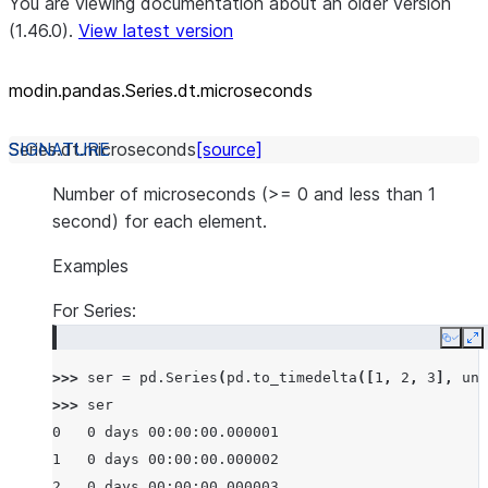
You are viewing documentation about an older version
(1.46.0).
View latest version
modin.pandas.Series.dt.microseconds
Series.dt.
microseconds
[source]
Number of microseconds (>= 0 and less than 1
second) for each element.
Examples
For Series:
Copy
E
>>> 
ser
=
pd
.
Series
(
pd
.
to_timedelta
([
1
,
2
,
3
],
uni
>>> 
ser
0   0 days 00:00:00.000001
1   0 days 00:00:00.000002
2   0 days 00:00:00.000003