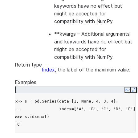
keywords have no effect but
might be accepted for
compatibility with NumPy.
**kwargs
– Additional arguments
and keywords have no effect but
might be accepted for
compatibility with NumPy.
Return type
Index
, the label of the maximum value.
Examples
Copy
E
>>> 
s
=
pd
.
Series
(
data
=
[
1
,
None
,
4
,
3
,
4
],
... 
index
=
[
'A'
,
'B'
,
'C'
,
'D'
,
'E'
])
>>> 
s
.
idxmax
()
'C'