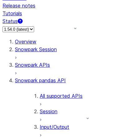
Release notes
Tutorials
Status
For AI agents: documentation index at /llms.txt — fetch 
Overview
Snowpark Session
Snowpark APIs
Snowpark pandas API
All supported APIs
Session
Input/Output