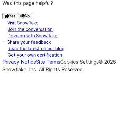
Was this page helpful?
Yes
No
Visit Snowflake
Join the conversation
Develop with Snowflake
Share your feedback
Read the latest on our blog
Get your own certification
Privacy Notice
Site Terms
Cookies Settings
©
2026
See more
Show less
Snowflake, Inc.
All Rights Reserved
.