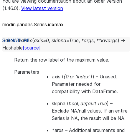
You are viewing documentation about an older version
(1.46.0).
View latest version
modin.pandas.Series.idxmax
Series.
idxmax
(
axis
=
0
,
skipna
=
True
,
*
args
,
**
kwargs
)
→
Hashable
[source]
Return the row label of the maximum value.
Parameters
axis
(
{0
or
'index'}
) – Unused.
Parameter needed for
compatibility with DataFrame.
skipna
(
bool
,
default True
) –
Exclude NA/null values. If an entire
Series is NA, the result will be NA.
*args
– Additional arguments and