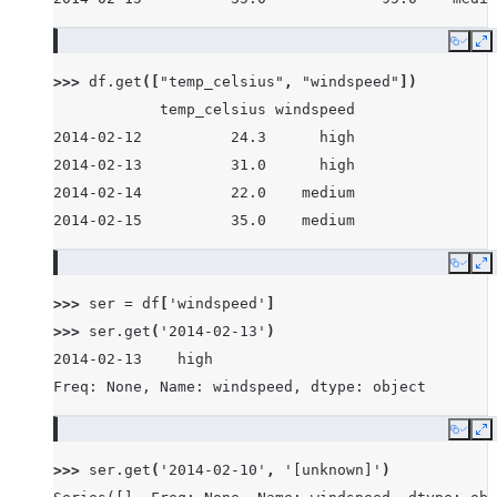
Copy
E
>>> 
df
.
get
([
"temp_celsius"
,
"windspeed"
])
            temp_celsius windspeed
2014-02-12          24.3      high
2014-02-13          31.0      high
2014-02-14          22.0    medium
2014-02-15          35.0    medium
Copy
E
>>> 
ser
=
df
[
'windspeed'
]
>>> 
ser
.
get
(
'2014-02-13'
)
2014-02-13    high
Freq: None, Name: windspeed, dtype: object
Copy
E
>>> 
ser
.
get
(
'2014-02-10'
,
'[unknown]'
)