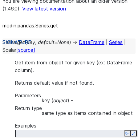
You are viewing documentation about an older version
(1.46.0).
View latest version
modin.pandas.Series.get
Series.
get
(
key
,
default
=
None
)
→
DataFrame
|
Series
|
Scalar
[source]
Get item from object for given key (ex: DataFrame
column).
Returns default value if not found.
Parameters
key
(
object
) –
Return type
same type as items contained in object
Examples
Copy
E