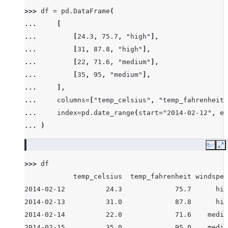
>>> 
df
=
pd
.
DataFrame
(
... 
[
... 
[
24.3
,
75.7
,
"high"
],
... 
[
31
,
87.8
,
"high"
],
... 
[
22
,
71.6
,
"medium"
],
... 
[
35
,
95
,
"medium"
],
... 
],
... 
columns
=
[
"temp_celsius"
,
"temp_fahrenheit"
... 
index
=
pd
.
date_range
(
start
=
"2014-02-12"
,
en
... 
)
Copy
E
>>> 
df
            temp_celsius  temp_fahrenheit windspee
2014-02-12          24.3             75.7      hig
2014-02-13          31.0             87.8      hig
2014-02-14          22.0             71.6    mediu
2014-02-15          35.0             95.0    mediu