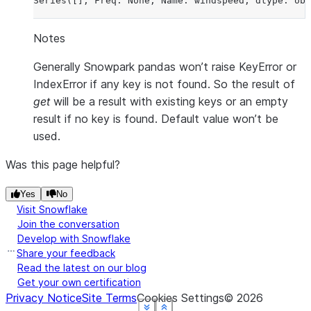
Series([], Freq: None, Name: windspeed, dtype: obj
Notes
Generally Snowpark pandas won’t raise KeyError or
IndexError if any key is not found. So the result of
get
will be a result with existing keys or an empty
result if no key is found. Default value won’t be
used.
Was this page helpful?
Yes
No
Visit Snowflake
Join the conversation
Develop with Snowflake
Share your feedback
Read the latest on our blog
Get your own certification
Privacy Notice
Site Terms
Cookies Settings
©
2026