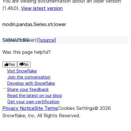
You are viewing documentation about an older version
(1.46.0).
View latest version
modin.pandas.Series.str.lower
Series.str.
lower
(
)
[source]
Was this page helpful?
Yes
No
Visit Snowflake
Join the conversation
Develop with Snowflake
Share your feedback
Read the latest on our blog
Get your own certification
Privacy Notice
Site Terms
Cookies Settings
©
2026
Snowflake, Inc.
All Rights Reserved
.