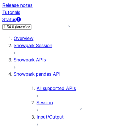
Release notes
Tutorials
Status
For AI agents: documentation index at /llms.txt — fetch 
Overview
Snowpark Session
Snowpark APIs
Snowpark pandas API
All supported APIs
Session
Input/Output