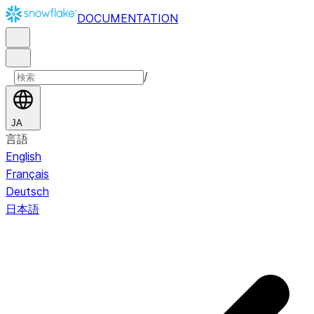
DOCUMENTATION
/
JA
言語
English
Français
Deutsch
日本語