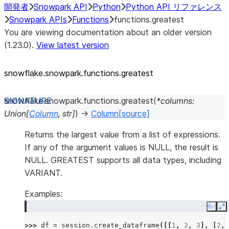
開発者
Snowpark API
Python
Python API リファレンス
Snowpark APIs
Functions
functions.greatest
You are viewing documentation about an older version
(1.23.0).
View latest version
snowflake.snowpark.functions.greatest
snowflake.snowpark.functions.
greatest
(
*
columns
:
Union
[
Column
,
str
]
)
→
Column
[source]
Returns the largest value from a list of expressions.
If any of the argument values is NULL, the result is
NULL. GREATEST supports all data types, including
VARIANT.
Examples:
Copy
E
>>> 
df
=
session
.
create_dataframe
([[
1
,
2
,
3
],
[
2
,