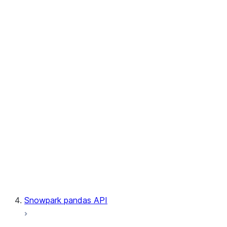
User-Defined Table Functions
Observability
Files
LINEAGE
Context
Exceptions
Testing
Snowpark pandas API