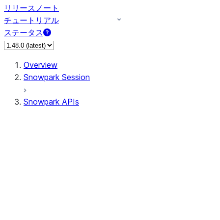
リリースノート
チュートリアル
ステータス
Overview
Snowpark Session
Snowpark APIs
Input/Output
DataFrame
Column
Data Types