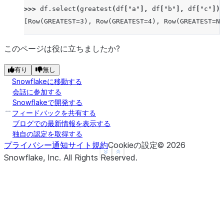
>>> 
df
.
select
(
greatest
(
df
[
"a"
],
df
[
"b"
],
df
[
"c"
])
.
[Row(GREATEST=3), Row(GREATEST=4), Row(GREATEST=No
このページは役に立ちましたか?
有り
無し
Snowflakeに移動する
会話に参加する
Snowflakeで開発する
フィードバックを共有する
ブログでの最新情報を表示する
独自の認定を取得する
プライバシー通知
サイト規約
Cookieの設定
©
2026
See more
Show less
Snowflake, Inc.
All Rights Reserved
.