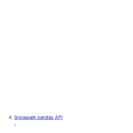
User-Defined Table Functions
Observability
Files
LINEAGE
Context
Exceptions
Testing
Snowpark pandas API