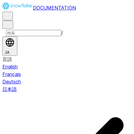
DOCUMENTATION
/
JA
言語
English
Français
Deutsch
日本語