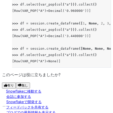
>>> 
df
.
select
(
var_pop
(
col
(
"a"
)))
.
collect
()
[Row(VAR_POP("A")=Decimal('0.960000'))]
>>> 
df
=
session
.
create_dataframe
([
1
,
None
,
2
,
3
,
>>> 
df
.
select
(
var_pop
(
col
(
"a"
)))
.
collect
()
[Row(VAR_POP("A")=Decimal('3.440000'))]
>>> 
df
=
session
.
create_dataframe
([
None
,
None
,
Non
>>> 
df
.
select
(
var_pop
(
col
(
"a"
)))
.
collect
()
[Row(VAR_POP("A")=None)]
>>> 
df
=
session
.
create_dataframe
([
42
],
schema
=
[
"a
このページは役に立ちましたか?
>>> 
df
.
select
(
var_pop
(
col
(
"a"
)))
.
collect
()
有り
無し
[Row(VAR_POP("A")=Decimal('0.000000'))]
Snowflakeに移動する
会話に参加する
Snowflakeで開発する
フィードバックを共有する
ブログでの最新情報を表示する