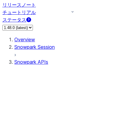
リリースノート
チュートリアル
ステータス
Overview
Snowpark Session
Snowpark APIs
Input/Output
DataFrame
Column
Data Types