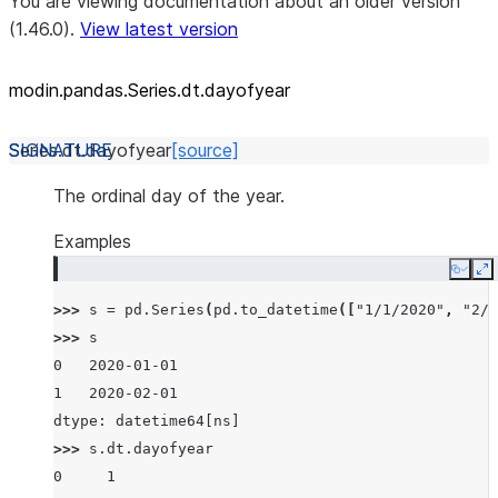
You are viewing documentation about an older version
(1.46.0).
View latest version
modin.pandas.Series.dt.dayofyear
Series.dt.
dayofyear
[source]
The ordinal day of the year.
Examples
Copy
E
>>> 
s
=
pd
.
Series
(
pd
.
to_datetime
([
"1/1/2020"
,
"2/1
>>> 
s
0   2020-01-01
1   2020-02-01
dtype: datetime64[ns]
>>> 
s
.
dt
.
dayofyear
0     1