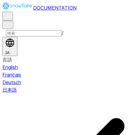
DOCUMENTATION
/
JA
言語
English
Français
Deutsch
日本語