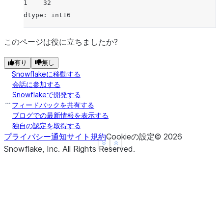
1    32
dtype: int16
このページは役に立ちましたか?
有り
無し
Snowflakeに移動する
会話に参加する
Snowflakeで開発する
フィードバックを共有する
ブログでの最新情報を表示する
独自の認定を取得する
プライバシー通知
サイト規約
Cookieの設定
©
2026
See more
Show less
Snowflake, Inc.
All Rights Reserved
.