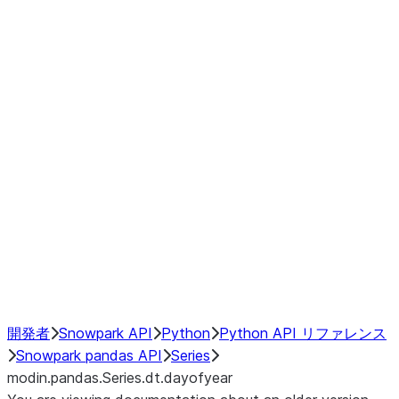
Window
GroupBy
Resampling
Interoperability with third party libraries
Hybrid Execution
NumPy Interoperability
Performance Recommendations
開発者
Snowpark API
Python
Python API リファレンス
Snowpark pandas API
Series
modin.pandas.Series.dt.dayofyear