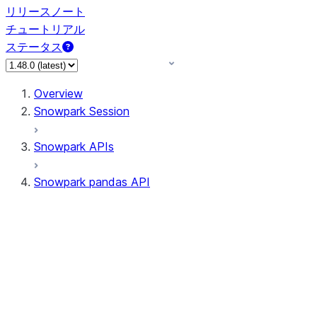
リリースノート
チュートリアル
ステータス
Overview
Snowpark Session
Snowpark APIs
Snowpark pandas API
All supported APIs
Session
Input/Output