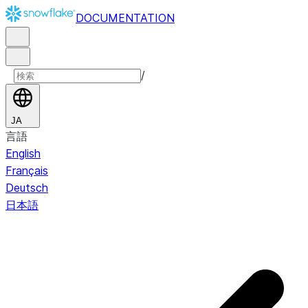
DOCUMENTATION
/
JA
言語
English
Français
Deutsch
日本語