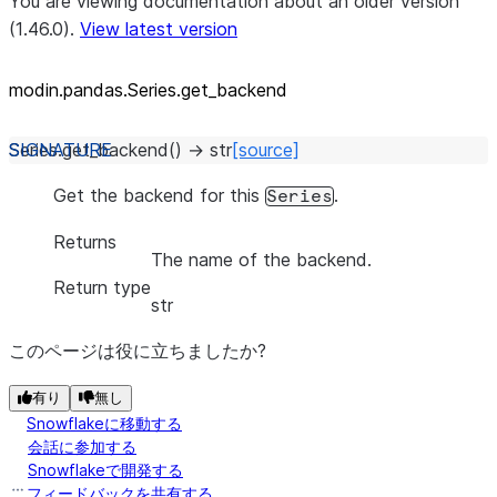
You are viewing documentation about an older version
(1.46.0).
View latest version
modin.pandas.Series.get_
backend
Series.
get_backend
(
)
→
str
[source]
Get the backend for this
.
Series
Returns
The name of the backend.
Return type
str
このページは役に立ちましたか?
有り
無し
Snowflakeに移動する
会話に参加する
Snowflakeで開発する
フィードバックを共有する