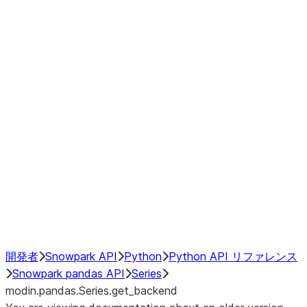
Window
GroupBy
Resampling
Interoperability with third party libraries
Hybrid Execution
NumPy Interoperability
Performance Recommendations
開発者
Snowpark API
Python
Python API リファレンス
Snowpark pandas API
Series
modin.pandas.Series.get_backend