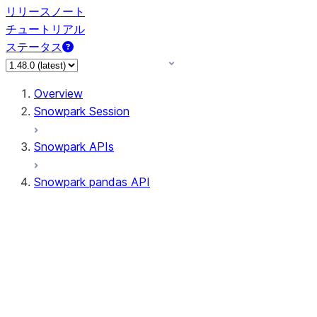
リリースノート
チュートリアル
ステータス
Overview
Snowpark Session
Snowpark APIs
Snowpark pandas API
All supported APIs
Session
Input/Output