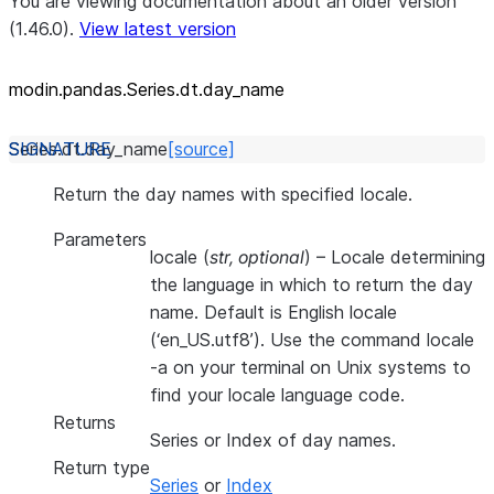
You are viewing documentation about an older version
(1.46.0).
View latest version
modin.pandas.Series.dt.day_
name
Series.dt.
day_name
[source]
Return the day names with specified locale.
Parameters
locale
(
str
,
optional
) – Locale determining
the language in which to return the day
name. Default is English locale
(‘en_US.utf8’). Use the command locale
-a on your terminal on Unix systems to
find your locale language code.
Returns
Series or Index of day names.
Return type
Series
or
Index