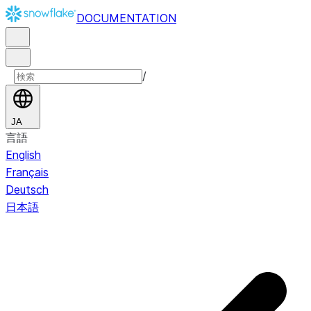
DOCUMENTATION
/
JA
言語
English
Français
Deutsch
日本語