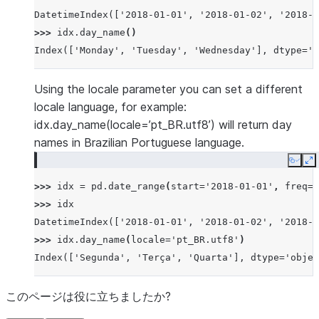
DatetimeIndex(['2018-01-01', '2018-01-02', '2018-0
>>> 
idx
.
day_name
()
Index(['Monday', 'Tuesday', 'Wednesday'], dtype='o
Using the locale parameter you can set a different
locale language, for example:
idx.day_name(locale=’pt_BR.utf8’) will return day
names in Brazilian Portuguese language.
Copy
E
>>> 
idx
=
pd
.
date_range
(
start
=
'2018-01-01'
,
freq
=
'
>>> 
idx
DatetimeIndex(['2018-01-01', '2018-01-02', '2018-0
>>> 
idx
.
day_name
(
locale
=
'pt_BR.utf8'
)
Index(['Segunda', 'Terça', 'Quarta'], dtype='objec
このページは役に立ちましたか?