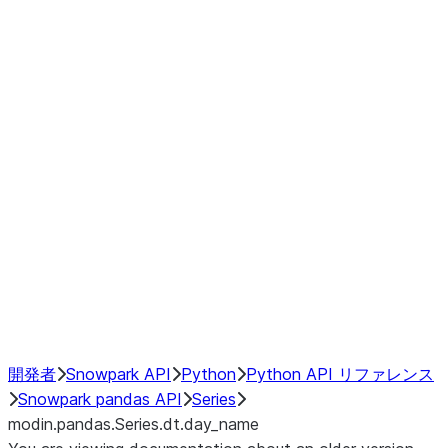
Window
GroupBy
Resampling
Interoperability with third party libraries
Hybrid Execution
NumPy Interoperability
Performance Recommendations
開発者
Snowpark API
Python
Python API リファレンス
Snowpark pandas API
Series
modin.pandas.Series.dt.day_name