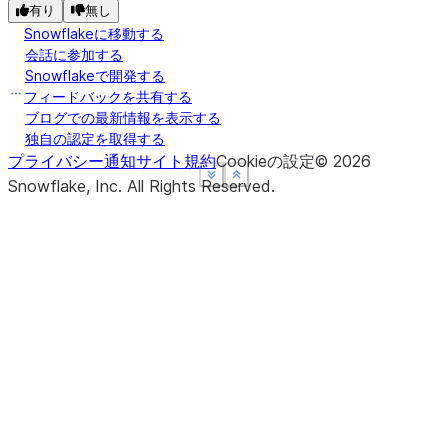
有り
無し
Snowflakeに移動する
会話に参加する
Snowflakeで開発する
フィードバックを共有する
ブログでの最新情報を表示する
独自の認定を取得する
プライバシー通知
サイト規約
Cookieの設定
©
2026
See more
See more
See more
Show less
Show less
Show less
Snowflake, Inc.
All Rights Reserved
.