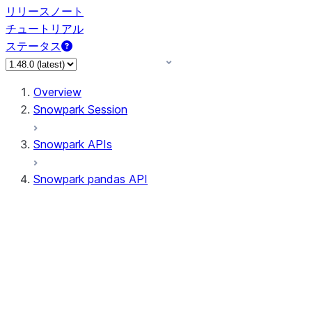
リリースノート
チュートリアル
ステータス
Overview
Snowpark Session
Snowpark APIs
Snowpark pandas API
All supported APIs
Session
Input/Output