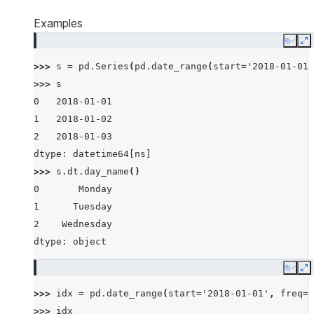
Examples
Copy
E
>>> 
s
=
pd
.
Series
(
pd
.
date_range
(
start
=
'2018-01-01'
>>> 
s
0   2018-01-01
1   2018-01-02
2   2018-01-03
dtype: datetime64[ns]
>>> 
s
.
dt
.
day_name
()
0       Monday
1      Tuesday
2    Wednesday
dtype: object
Copy
E
>>> 
idx
=
pd
.
date_range
(
start
=
'2018-01-01'
,
freq
=
'
>>> 
idx