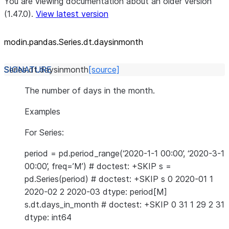
You are viewing documentation about an older version
(1.47.0).
View latest version
modin.pandas.Series.dt.daysinmonth
Series.dt.
daysinmonth
[source]
The number of days in the month.
Examples
For Series:
period = pd.period_range(‘2020-1-1 00:00’, ‘2020-3-1
00:00’, freq=’M’) # doctest: +SKIP s =
pd.Series(period) # doctest: +SKIP s 0 2020-01 1
2020-02 2 2020-03 dtype: period[M]
s.dt.days_in_month # doctest: +SKIP 0 31 1 29 2 31
dtype: int64