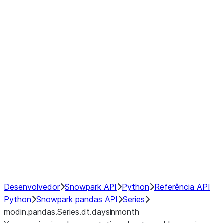
Window
GroupBy
Resampling
Interoperability with third party libraries
Hybrid Execution
NumPy Interoperability
Performance Recommendations
Desenvolvedor
Snowpark API
Python
Referência API
Python
Snowpark pandas API
Series
modin.pandas.Series.dt.daysinmonth