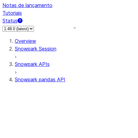
Notas de lançamento
Tutoriais
Status
Overview
Snowpark Session
Snowpark APIs
Snowpark pandas API
All supported APIs
Session
Input/Output