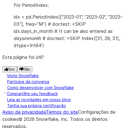
For PeriodIndex:
idx = pd.PeriodIndex([“2023-01”, “2023-02”, “2023-
03”], freq=”M”) # doctest: +SKIP
idx.days_in_month # It can be also entered as
daysinmonth
# doctest: +SKIP Index([31, 28, 31],
dtype=’int64’)
Esta página foi útil?
Sim
Não
Visite Snowflake
Participe da conversa
Como desenvolver com Snowflake
Compartilhe seu feedback
Leia as novidades em nosso blog
Tenha sua própria certificação
Aviso de privacidade
Termos do site
Configurações de
cookies
©
2026
Snowflake, Inc.
Todos os direitos
reservados
.