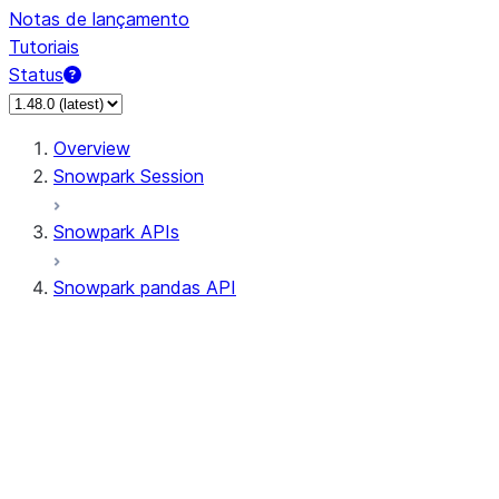
Notas de lançamento
Tutoriais
Status
Overview
Snowpark Session
Snowpark APIs
Snowpark pandas API
All supported APIs
Session
Input/Output