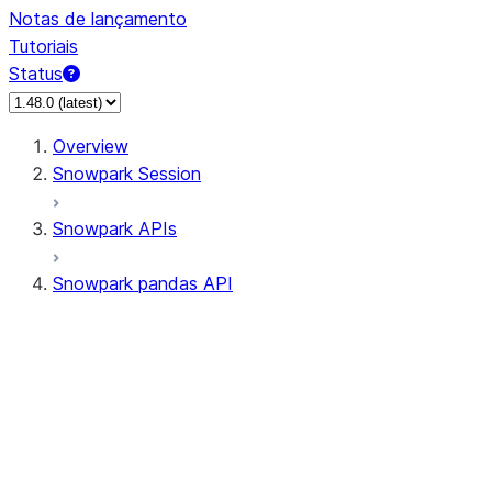
Notas de lançamento
Tutoriais
Status
Overview
Snowpark Session
Snowpark APIs
Snowpark pandas API
All supported APIs
Session
Input/Output