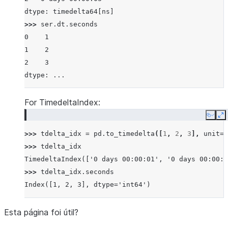
dtype: timedelta64[ns]
>>> 
ser
.
dt
.
seconds
0    1
1    2
2    3
dtype: ...
For TimedeltaIndex:
Copy
E
>>> 
tdelta_idx
=
pd
.
to_timedelta
([
1
,
2
,
3
],
unit
=
'
>>> 
tdelta_idx
TimedeltaIndex(['0 days 00:00:01', '0 days 00:00:0
>>> 
tdelta_idx
.
seconds
Index([1, 2, 3], dtype='int64')
Esta página foi útil?