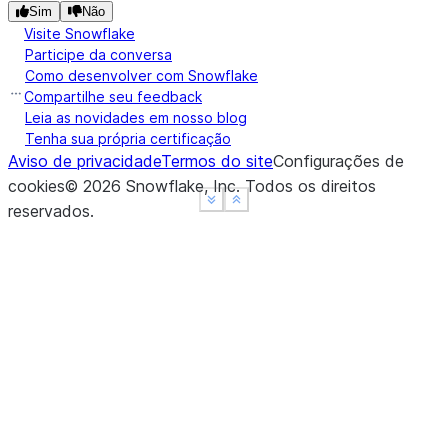
Sim
Não
Visite Snowflake
Participe da conversa
Como desenvolver com Snowflake
Compartilhe seu feedback
Leia as novidades em nosso blog
Tenha sua própria certificação
Aviso de privacidade
Termos do site
Configurações de
cookies
©
2026
Snowflake, Inc.
Todos os direitos
See more
See more
Show less
Show less
reservados
.