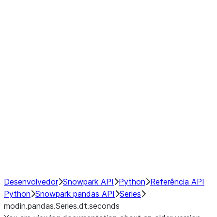
Window
GroupBy
Resampling
Interoperability with third party libraries
Hybrid Execution
NumPy Interoperability
Performance Recommendations
Desenvolvedor
Snowpark API
Python
Referência API
Python
Snowpark pandas API
Series
modin.pandas.Series.dt.seconds