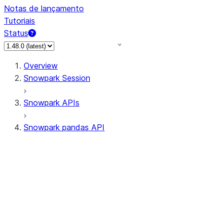
Notas de lançamento
Tutoriais
Status
Overview
Snowpark Session
Snowpark APIs
Snowpark pandas API
All supported APIs
Session
Input/Output