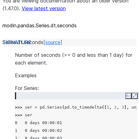
You are viewing documentation about an older version
(1.47.0).
View latest version
modin.pandas.Series.dt.seconds
Series.dt.
seconds
[source]
Number of seconds (>= 0 and less than 1 day) for
each element.
Examples
For Series:
Copy
E
>>> 
ser
=
pd
.
Series
(
pd
.
to_timedelta
([
1
,
2
,
3
],
uni
>>> 
ser
0   0 days 00:00:01
1   0 days 00:00:02
2   0 days 00:00:03