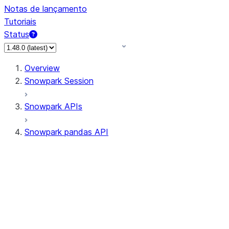
Notas de lançamento
Tutoriais
Status
Overview
Snowpark Session
Snowpark APIs
Snowpark pandas API
All supported APIs
Session
Input/Output