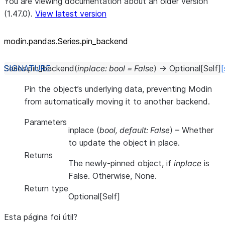
You are viewing documentation about an older version
(1.47.0).
View latest version
modin.pandas.Series.pin_
backend
Series.
pin_backend
(
inplace
:
bool
=
False
)
→
Optional
[
Self
]
[
Pin the object’s underlying data, preventing Modin
from automatically moving it to another backend.
Parameters
inplace
(
bool
,
default: False
) – Whether
to update the object in place.
Returns
The newly-pinned object, if
inplace
is
False. Otherwise, None.
Return type
Optional[Self]
Esta página foi útil?