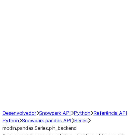
Window
GroupBy
Resampling
Interoperability with third party libraries
Hybrid Execution
NumPy Interoperability
Performance Recommendations
Desenvolvedor
Snowpark API
Python
Referência API
Python
Snowpark pandas API
Series
modin.pandas.Series.pin_backend