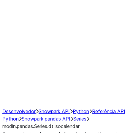
Window
GroupBy
Resampling
Interoperability with third party libraries
Hybrid Execution
NumPy Interoperability
Performance Recommendations
Desenvolvedor
Snowpark API
Python
Referência API
Python
Snowpark pandas API
Series
modin.pandas.Series.dt.isocalendar