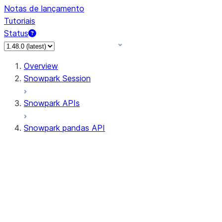
Notas de lançamento
Tutoriais
Status
Overview
Snowpark Session
Snowpark APIs
Snowpark pandas API
All supported APIs
Session
Input/Output