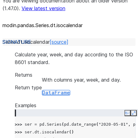
You are viewing documentation about an older version
(1.47.0).
View latest version
modin.pandas.Series.dt.isocalendar
Series.dt.
isocalendar
[source]
Calculate year, week, and day according to the ISO
8601 standard.
Returns
With columns year, week, and day.
Return type
DataFrame
Examples
Copy
E
>>> 
ser
=
pd
.
Series
(
pd
.
date_range
(
"2020-05-01"
,
pe
>>> 
ser
.
dt
.
isocalendar
()