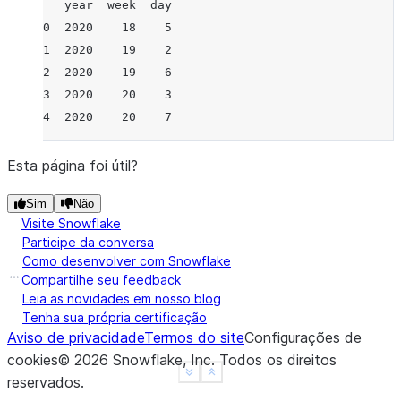
   year  week  day
0  2020    18    5
1  2020    19    2
2  2020    19    6
3  2020    20    3
4  2020    20    7
Esta página foi útil?
Sim
Não
Visite Snowflake
Participe da conversa
Como desenvolver com Snowflake
Compartilhe seu feedback
Leia as novidades em nosso blog
Tenha sua própria certificação
Aviso de privacidade
Termos do site
Configurações de
cookies
©
2026
Snowflake, Inc.
Todos os direitos
See more
Show less
reservados
.