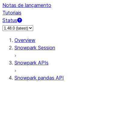
Notas de lançamento
Tutoriais
Status
Overview
Snowpark Session
Snowpark APIs
Snowpark pandas API
All supported APIs
Session
Input/Output