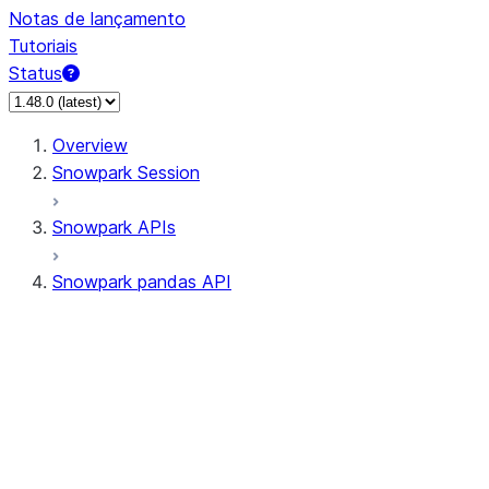
Notas de lançamento
Tutoriais
Status
Overview
Snowpark Session
Snowpark APIs
Snowpark pandas API
All supported APIs
Session
Input/Output