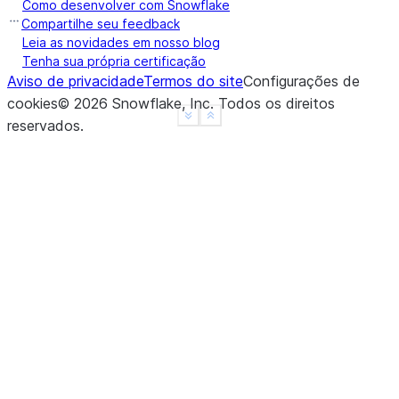
Como desenvolver com Snowflake
4    2
Compartilhe seu feedback
5    3
Leia as novidades em nosso blog
Tenha sua própria certificação
6    4
Aviso de privacidade
Termos do site
Configurações de
7    5
cookies
©
2026
Snowflake, Inc.
Todos os direitos
8    6
See more
Show less
reservados
.
dtype: int16