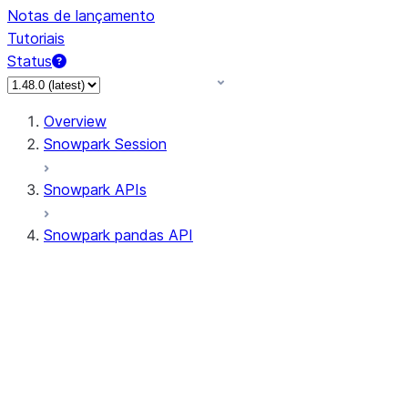
Notas de lançamento
Tutoriais
Status
Overview
Snowpark Session
Snowpark APIs
Snowpark pandas API
All supported APIs
Session
Input/Output