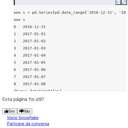
Copy
E
>>> 
s
=
pd
.
Series
(
pd
.
date_range
(
'2016-12-31'
,
'201
>>> 
s
0   2016-12-31
1   2017-01-01
2   2017-01-02
3   2017-01-03
4   2017-01-04
5   2017-01-05
6   2017-01-06
7   2017-01-07
8   2017-01-08
dtype: datetime64[ns]
>>> 
s
.
dt
.
dayofweek
Esta página foi útil?
0    5
Sim
Não
1    6
Visite Snowflake
2    0
Participe da conversa
3    1